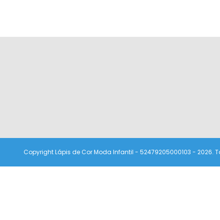
Copyright Lápis de Cor Moda Infantil - 52479205000103 - 2026. T